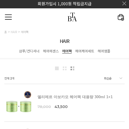
홈
HAIR
헤어팩
HAIR
샴푸/컨디셔너
헤어에센스
헤어팩
헤어케어세트
헤어앰플
전체
2
개
엘리메르 아보카모 헤어팩 대용량 300ml 1+1
78,000
43,500