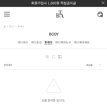
홈
BODY
풋케어
BODY
바디워시
바디로션
풋케어
바디케어도구
바디케어세트
전체
0
개
상품 준비중 입니다.