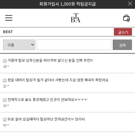
BEST
글쓰기
검색
가름마 탈모 심하신분들 머리카락 얇으신 분들 진짜 추천!!!
국**
정말 대머리 탈모가 될거 같아서 사봣는데 지금 엄청 빼곡히 꽉찼어요
조**
전체적으로 숱도 풍성해졌고 빈곳이 안보여요ㅠㅜㅜㅜ
최**
위로 쓸어 넘길때마다 탈모마냥 잔여공간이ㅠ 많아서
박**