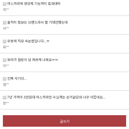
마스카라에 영양제 기능까지 효과대박
최**
솔직히 첨보는 브랜드라서 별 기대안했는데
서**
무쌍에 직모 속눈썹입니다...ㅠ
유**
뷰러가 컬링이 넘 예쁘게 나와요ㅠㅠ
이**
진짜 사기다...
엄**
7년 가까이 3만원대 마스카라만 수십개는 쓴거같은데 너무 아깝네요...
장**
글쓰기