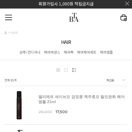
홈
HAIR
HAIR
샴푸/컨디셔너
헤어에센스
헤어팩
헤어케어세트
헤어앰플
전체
11
개
엘리메르 세이브모 검정콩 맥주효모 탈모완화 헤어
앰플 21ml
28,000
17,500