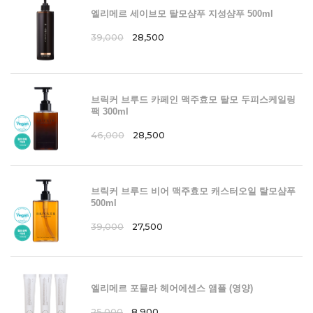
엘리메르 세이브모 탈모샴푸 지성샴푸 500ml
39,000
28,500
브릭커 브루드 카페인 맥주효모 탈모 두피스케일링
팩 300ml
46,000
28,500
브릭커 브루드 비어 맥주효모 캐스터오일 탈모샴푸
500ml
39,000
27,500
엘리메르 포뮬라 헤어에센스 앰플 (영양)
25,000
8,900